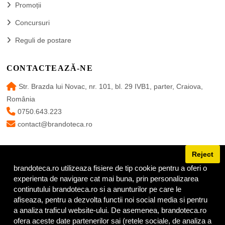
Promoții
Concursuri
Reguli de postare
CONTACTEAZĂ-NE
Str. Brazda lui Novac, nr. 101, bl. 29 IVB1, parter, Craiova,
România
0750.643.223
contact@brandoteca.ro
Reject
brandoteca.ro utilizeaza fisiere de tip cookie pentru a oferi o
URMĂREȘTE-NE
experienta de navigare cat mai buna, prin personalizarea
continutului brandoteca.ro si a anunturilor pe care le
afiseaza, pentru a dezvolta functii noi social media si pentru
a analiza traficul website-ului. De asemenea, brandoteca.ro
ofera aceste date partenerilor sai (retele sociale, de analiza a