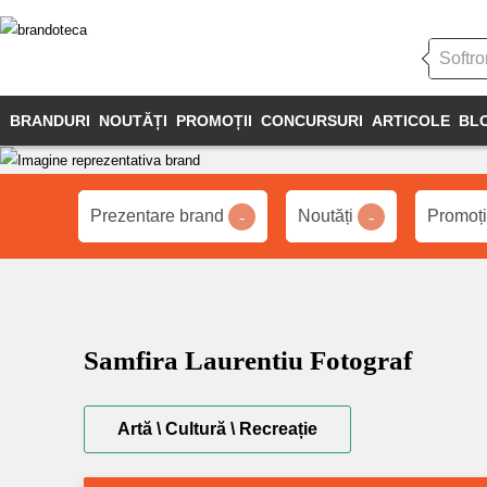
BRANDURI
NOUTĂȚI
PROMOȚII
CONCURSURI
ARTICOLE
BL
Prezentare brand
Noutăți
Promoț
-
-
Samfira Laurentiu Fotograf
Artă \ Cultură \ Recreație