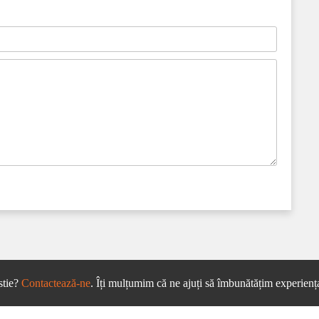
stie?
Contactează-ne
. Îți mulțumim că ne ajuți să îmbunătățim experiența