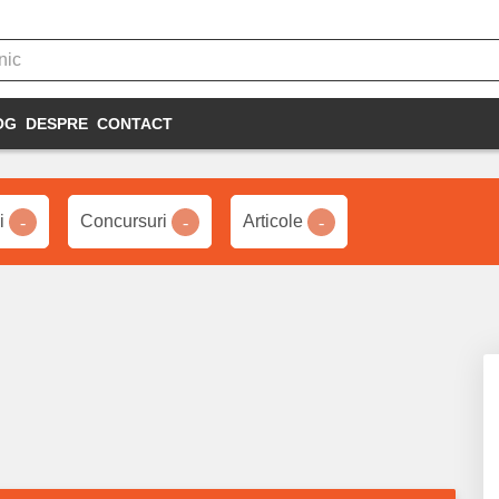
OG
DESPRE
CONTACT
ii
Concursuri
Articole
-
-
-