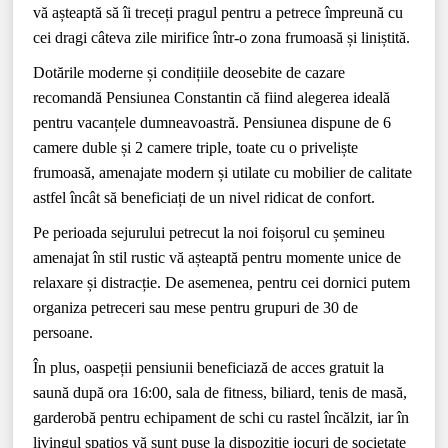
vă așteaptă să îi treceți pragul pentru a petrece împreună cu
cei dragi câteva zile mirifice într-o zona frumoasă și liniștită.
Dotările moderne și condițiile deosebite de cazare
recomandă Pensiunea Constantin că fiind alegerea ideală
pentru vacanțele dumneavoastră. Pensiunea dispune de 6
camere duble și 2 camere triple, toate cu o priveliște
frumoasă, amenajate modern și utilate cu mobilier de calitate
astfel încât să beneficiați de un nivel ridicat de confort.
Pe perioada sejurului petrecut la noi foișorul cu șemineu
amenajat în stil rustic vă așteaptă pentru momente unice de
relaxare și distracție. De asemenea, pentru cei dornici putem
organiza petreceri sau mese pentru grupuri de 30 de
persoane.
În plus, oaspeții pensiunii beneficiază de acces gratuit la
saună după ora 16:00, sala de fitness, biliard, tenis de masă,
garderobă pentru echipament de schi cu rastel încălzit, iar în
livingul spațios vă sunt puse la dispoziție jocuri de societate