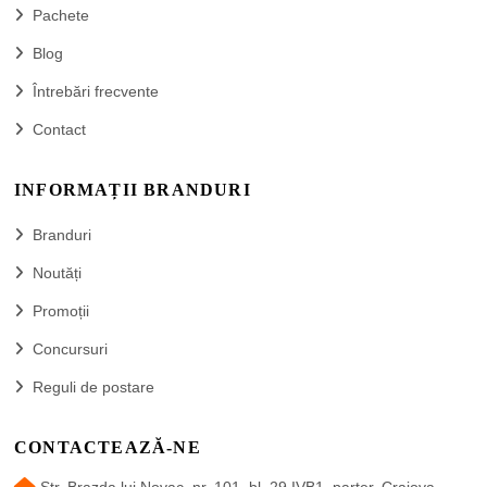
Pachete
Blog
Întrebări frecvente
Contact
INFORMAȚII BRANDURI
Branduri
Noutăți
Promoții
Concursuri
Reguli de postare
CONTACTEAZĂ-NE
Str. Brazda lui Novac, nr. 101, bl. 29 IVB1, parter, Craiova,