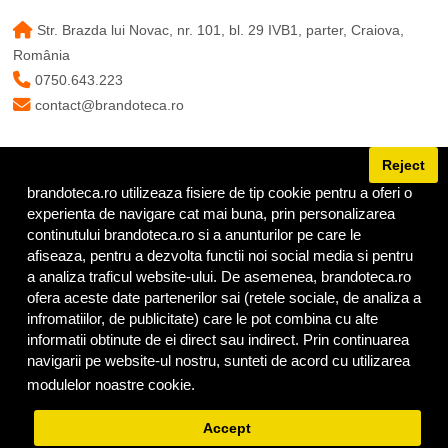
Str. Brazda lui Novac, nr. 101, bl. 29 IVB1, parter, Craiova,
România
0750.643.223
contact@brandoteca.ro
Reject
brandoteca.ro utilizeaza fisiere de tip cookie pentru a oferi o
URMĂREȘTE-NE
experienta de navigare cat mai buna, prin personalizarea
continutului brandoteca.ro si a anunturilor pe care le
afiseaza, pentru a dezvolta functii noi social media si pentru
a analiza traficul website-ului. De asemenea, brandoteca.ro
ofera aceste date partenerilor sai (retele sociale, de analiza a
infromatiilor, de publicitate) care le pot combina cu alte
informatii obtinute de ei direct sau indirect. Prin continuarea
navigarii pe website-ul nostru, sunteti de acord cu utilizarea
modulelor noastre cookie.
Privacy Policy
© Copyright Brandoteca 2025 |
Termeni
|
Confidențialitate
|
Cookies
Accept