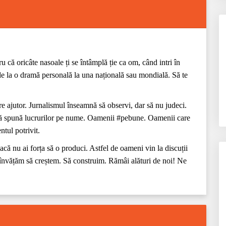
 că oricâte nasoale ți se întâmplă ție ca om, când intri în
i de la o dramă personală la una națională sau mondială. Să te
re ajutor. Jurnalismul înseamnă să observi, dar să nu judeci.
să spună lucrurilor pe nume. Oamenii #pebune. Oamenii care
ntul potrivit.
ă nu ai forța să o produci. Astfel de oameni vin la discuții
învățăm să creștem. Să construim. Rămâi alături de noi! Ne