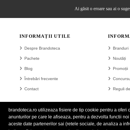
Ai găsit o eroare sau ai o suge
INFORMAȚII UTILE
INFORM
Despre Brandoteca
Branduri
Pachete
Noutăți
Blog
Promoții
Întrebări frecvente
Concursu
Contact
Reguli d
brandoteca.ro utilizeaza fisiere de tip cookie pentru a ofer
anunturilor pe care le afiseaza, pentru a dezvolta functii n
aceste date partenerilor sai (retele sociale, de analiza a infr