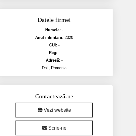
Datele firmei
Numele:
-
Anul infiintarii:
2020
CUI:
-
Reg:
-
Adresă:
-
Dolj, Romania
Contactează-ne
Vezi website
Scrie-ne