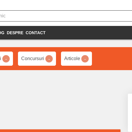
OG
DESPRE
CONTACT
ii
Concursuri
Articole
-
-
-