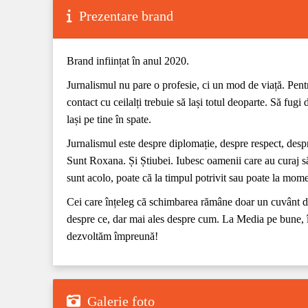
Prezentare brand
Brand inființat în anul 2020.
Jurnalismul nu pare o profesie, ci un mod de viață. Pentru
contact cu ceilalți trebuie să lași totul deoparte. Să fug
lași pe tine în spate.
Jurnalismul este despre diplomație, despre respect, desp
Sunt Roxana. Și Știubei. Iubesc oamenii care au curaj 
sunt acolo, poate că la timpul potrivit sau poate la mome
Cei care înțeleg că schimbarea rămâne doar un cuvânt dac
despre ce, dar mai ales despre cum. La Media pe bune, 
dezvoltăm împreună!
Galerie foto