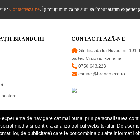
stie?
Contactează-ne
. Îți mulțumim că ne ajuți să îmbunătățim experiența
AȚII BRANDURI
CONTACTEAZĂ-NE
Str. Brazda lui Novac, nr. 101, 
parter, Craiova, România
0750.643.223
contact@brandoteca.ro
ri
e postare
i o experienta de navigare cat mai buna, prin personalizarea conti
oi social media si pentru a analiza traficul website-ului. De asem
omatiilor, de publicitate) care le pot combina cu alte informatii o
© Copyright Brandoteca 2025 |
Termeni
|
Confidențialitate
|
Cookies