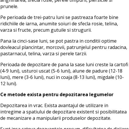
prunele.
Pe perioada de trei-patru luni se pastreaza foarte bine
ridichiile de iarna, anumite soiuri de sfecla rosie, telina,
varza si fructe, precum gutuile si strugurii.
Pana la cinci-sase luni, se pot pastra in conditii optime
dovleacul plancintar, morcovii, patrunjelul pentru radacina,
pastarnacul, telina, varza si perele tarzii.
Perioada de depozitare de pana la sase luni creste la cartofi
(4-9 luni), usturoi uscat (5-6 luni), alune de padure (12-18
luni), mere (3-6 luni), nuci in coaja (8-13 luni), migdale (10-
12 luni).
Ce metode exista pentru depozitarea legumelor
Depozitarea in vrac. Exista avantajul de utilizare in
intregime a spatiului de depozitare existent si posibilitatea
de mecanizare a manipularii produselor depozitate.
Sunt insa cateva dezavantaje precum, dificultatea de dirijare