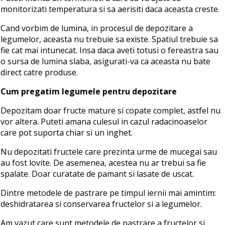
monitorizati temperatura si sa aerisiti daca aceasta creste.
Cand vorbim de lumina, in procesul de depozitare a
legumelor, aceasta nu trebuie sa existe. Spatiul trebuie sa
fie cat mai intunecat. Insa daca aveti totusi o fereastra sau
o sursa de lumina slaba, asigurati-va ca aceasta nu bate
direct catre produse.
Cum pregatim legumele pentru depozitare
Depozitam doar fructe mature si copate complet, astfel nu
vor altera. Puteti amana culesul in cazul radacinoaselor
care pot suporta chiar si un inghet.
Nu depozitati fructele care prezinta urme de mucegai sau
au fost lovite. De asemenea, acestea nu ar trebui sa fie
spalate. Doar curatate de pamant si lasate de uscat.
Dintre metodele de pastrare pe timpul iernii mai amintim:
deshidratarea si conservarea fructelor si a legumelor.
Am vazut care sunt metodele de pastrare a fructelor si