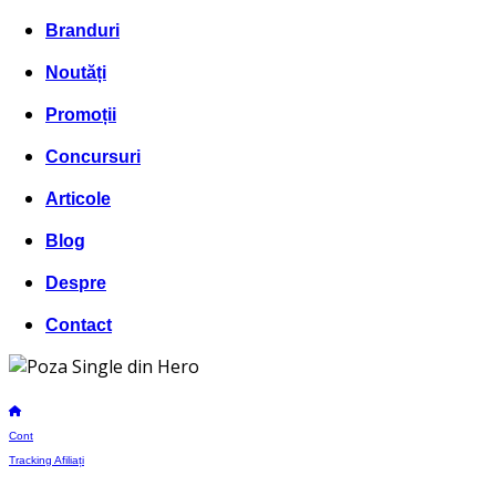
Branduri
Noutăți
Promoții
Concursuri
Articole
Blog
Despre
Contact
Cont
Tracking Afiliați