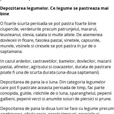
Depozitarea legumelor. Ce legume se pastreaza mai
bine
O foarte scurta perioada se pot pastra foarte bine
ciupercile, verdeturile precum patrunjelul, mararul,
leusteanul, stevia, salata si multe altele. De asemenea
dovleceii in floare, fasolea pastai, vinetele, capsunile,
murele, visinele si ciresele se pot pastra in jur de o
saptamana.
In cazul ardeilor, castravetilor, bamelor, dovlecilor, mazarii
pastai, afinelor, agrisului si coacazelor, durata de pastrare
poate fi una de scurta durata (una-doua saptamani).
Depozitarea de pana la o luna. Din categoria legumelor
care pot fi pastrate aceasta perioada de timp, fac parte
conopida, guliile, ridichiile de o luna, sparanghelul, pepenii
galbeni, pepenii verzi si anumite soiuri de piersici si prune.
Depozitarea de pana la doua luni se face cu legume precum
anghinarea, sfecla rosie, perele timpurii, piersicile si