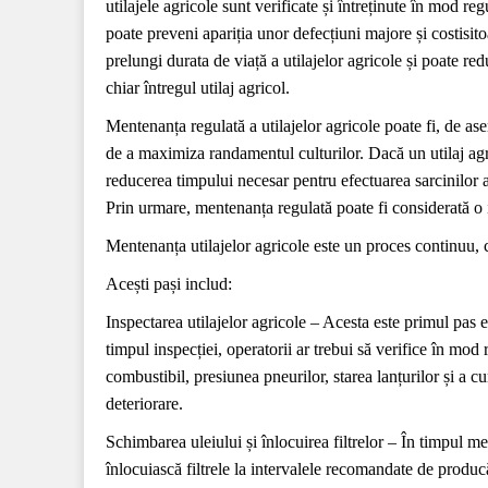
utilajele agricole sunt verificate și întreținute în mod re
poate preveni apariția unor defecțiuni majore și costisit
prelungi durata de viață a utilajelor agricole și poate re
chiar întregul utilaj agricol.
Mentenanța regulată a utilajelor agricole poate fi, de a
de a maximiza randamentul culturilor. Dacă un utilaj agr
reducerea timpului necesar pentru efectuarea sarcinilor a
Prin urmare, mentenanța regulată poate fi considerată o inve
Mentenanța utilajelor agricole este un proces continuu, c
Acești pași includ:
Inspectarea utilajelor agricole – Acesta este primul pas e
timpul inspecției, operatorii ar trebui să verifice în mod r
combustibil, presiunea pneurilor, starea lanțurilor și a c
deteriorare.
Schimbarea uleiului și înlocuirea filtrelor – În timpul me
înlocuiască filtrele la intervalele recomandate de produc