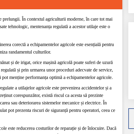
e prelungii. În contextul agriculturii moderne, în care tot mai
nsate tehnologic, mentenanța regulată a acestor utilaje este o
ținerea corectă a echipamentelor agricole este esențială pentru
miza randamentul culturilor.
mănat și de irigat, orice mașină agricolă poate suferi de uzură
re regulată și prin urmarea unor proceduri adecvate de service,
și pot menține performanța optimă a echipamentelor agricole.
gulate a utilajelor agricole este prevenirea accidentelor și a
treținut corespunzător, există riscul ca acesta să prezinte
carea sau deteriorarea sistemelor mecanice și electrice. În
gulat pot prezenta riscuri de siguranță pentru operatori, ceea ce
cole este reducerea costurilor de reparație și de înlocuire. Dacă