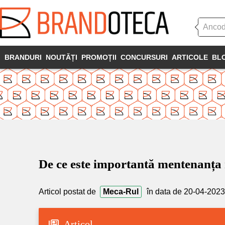
BRANDURI
NOUTĂȚI
PROMOȚII
CONCURSURI
ARTICOLE
BL
De ce este importantă mentenanța r
Articol postat de
Meca-Rul
în data de 20-04-2023
Articol