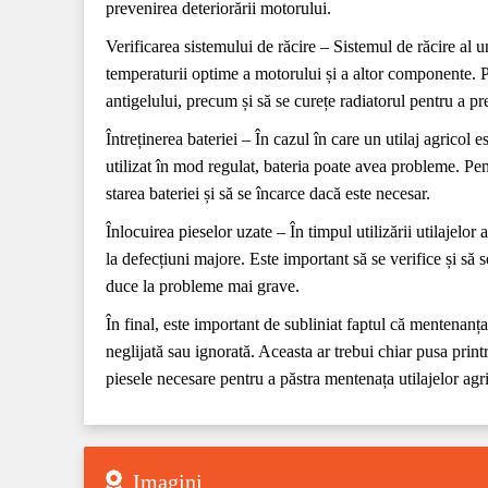
prevenirea deteriorării motorului.
Verificarea sistemului de răcire – Sistemul de răcire al u
temperaturii optime a motorului și a altor componente. P
antigelului, precum și să se curețe radiatorul pentru a p
Întreținerea bateriei – În cazul în care un utilaj agricol 
utilizat în mod regulat, bateria poate avea probleme. Pen
starea bateriei și să se încarce dacă este necesar.
Înlocuirea pieselor uzate – În timpul utilizării utilajelor
la defecțiuni majore. Este important să se verifice și să 
duce la probleme mai grave.
În final, este important de subliniat faptul că mentenanța 
neglijată sau ignorată. Aceasta ar trebui chiar pusa print
piesele necesare pentru a păstra mentenața utilajelor agr
Imagini