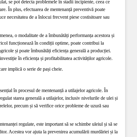
gulat, se pot detecta problemele în stadii incipiente, ceea ce
oare. În plus, efectuarea de mentenanță preventivă poate
duce necesitatea de a înlocui frecvent piese costisitoare sau
semenea, o modalitate de a îmbunătăți performanța acestora și
icol funcționează în condiții optime, poate contribui la
gricole și poate îmbunătăți eficiența generală a producției.
stiție în eficiența și profitabilitatea activităților agricole.
are implică o serie de pași cheie.
sențial în procesul de mentenanță a utilajelor agricole. În
egulat starea generală a utilajelor, inclusiv nivelurile de ulei și
urelelor, precum și să verifice orice probleme de uzură sau
ntenanței regulate, este important să se schimbe uleiul și să se
ător. Acestea vor ajuta la prevenirea acumulării murdăriei și la