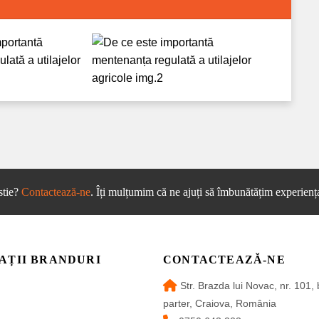
stie?
Contactează-ne
. Îți mulțumim că ne ajuți să îmbunătățim experiența
AȚII BRANDURI
CONTACTEAZĂ-NE
Str. Brazda lui Novac, nr. 101, 
parter, Craiova, România