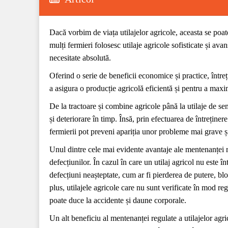
Dacă vorbim de viața utilajelor agricole, aceasta se poat
mulți fermieri folosesc utilaje agricole sofisticate și ava
necesitate absolută.
Oferind o serie de beneficii economice și practice, între
a asigura o producție agricolă eficientă și pentru a maxi
De la tractoare și combine agricole până la utilaje de se
și deteriorare în timp. Însă, prin efectuarea de întreține
fermierii pot preveni apariția unor probleme mai grave 
Unul dintre cele mai evidente avantaje ale mentenanței re
defecțiunilor. În cazul în care un utilaj agricol nu este în
defecțiuni neașteptate, cum ar fi pierderea de putere, blo
plus, utilajele agricole care nu sunt verificate în mod re
poate duce la accidente și daune corporale.
Un alt beneficiu al mentenanței regulate a utilajelor agri