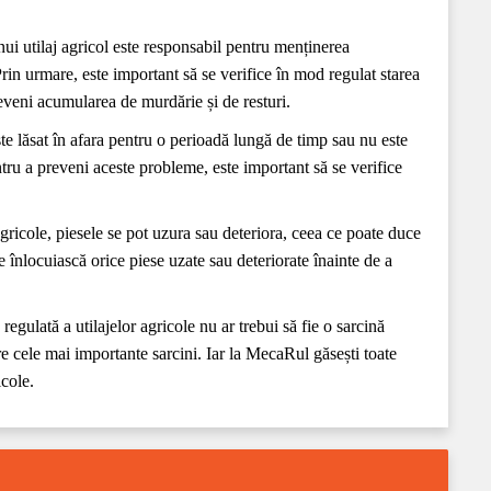
nui utilaj agricol este responsabil pentru menținerea
rin urmare, este important să se verifice în mod regulat starea
reveni acumularea de murdărie și de resturi.
este lăsat în afara pentru o perioadă lungă de timp sau nu este
tru a preveni aceste probleme, este important să se verifice
 agricole, piesele se pot uzura sau deteriora, ceea ce poate duce
se înlocuiască orice piese uzate sau deteriorate înainte de a
regulată a utilajelor agricole nu ar trebui să fie o sarcină
re cele mai importante sarcini. Iar la MecaRul găsești toate
icole.