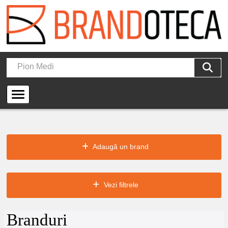
Adaugă un brand
Vezi filtrele
Branduri