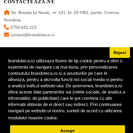
CONTACTEAZĂ-NE
Str. Brazda lui Novac, nr. 101, bl. 29 IVB1, parter, Craiova,
România
0750.643.223
contact@brandoteca.ro
Reject
brandoteca.ro utilizeaza fisiere de tip cookie pentru a oferi o
URMĂREȘTE-NE
experienta de navigare cat mai buna, prin personalizarea
continutului brandoteca.ro si a anunturilor pe care le
afiseaza, pentru a dezvolta functii noi social media si pentru
a analiza traficul website-ului. De asemenea, brandoteca.ro
ofera aceste date partenerilor sai (retele sociale, de analiza a
infromatiilor, de publicitate) care le pot combina cu alte
informatii obtinute de ei direct sau indirect. Prin continuarea
navigarii pe website-ul nostru, sunteti de acord cu utilizarea
modulelor noastre cookie.
Privacy Policy
© Copyright Brandoteca 2025 |
Termeni
|
Confidențialitate
|
Cookies
Accept