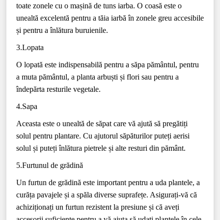
toate zonele cu o mașină de tuns iarba. O coasă este o
unealtă excelentă pentru a tăia iarbă în zonele greu accesibile
și pentru a înlătura buruienile.
3.Lopata
O lopată este indispensabilă pentru a săpa pământul, pentru
a muta pământul, a planta arbuști și flori sau pentru a
îndepărta resturile vegetale.
4.Sapa
Aceasta este o unealtă de săpat care vă ajută să pregătiți
solul pentru plantare. Cu ajutorul săpăturilor puteți aerisi
solul și puteți înlătura pietrele și alte resturi din pământ.
5.Furtunul de grădină
Un furtun de grădină este important pentru a uda plantele, a
curăța pavajele și a spăla diverse suprafețe. Asigurați-vă că
achiziționați un furtun rezistent la presiune și că aveți
accesorii suficiente pentru a vă ajuta să udați plantele în cele